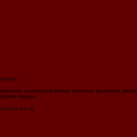
itvoeren.
eikenhout, essenhout, lindehout, elzenhout, grenenhout, denn
soorten inkopen.
tact met ons op.