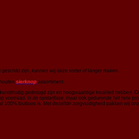
 geschikt zijn, kunnen wij deze korter of langer maken.
 houten
sierknop
assortiment.
kunstmatig gedroogd zijn en hoogwaardige kwaliteit hebben. Om
 voorraad. In de opstartfase, maar ook gedurende het hele proc
val 100% foutloos is. Met dezelfde zorgvuldigheid pakken wij on