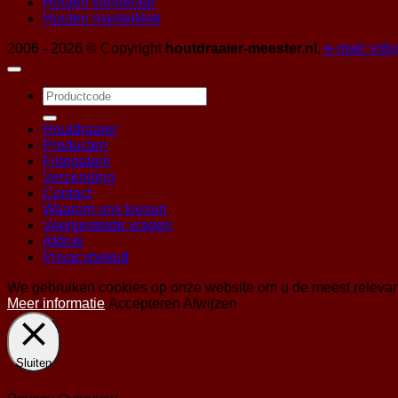
Houten kandelaar
Houten mantelklok
2006 - 2026 © Copyright
houtdraaier-meester.nl
,
e-mail: inf
Zoeken
naar:
Houtdraaier
Producten
Fotogalerij
Verzending
Contact
Waarom ons kiezen
Veelgestelde vragen
Afdruk
Privacybeleid
We gebruiken cookies op onze website om u de meest relevan
Meer informatie
Accepteren
Afwijzen
Sluiten