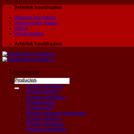
Skip
Artistiek houtdraaien
to
Waarom ons kiezen
content
Veelgestelde vragen
Afdruk
Privacybeleid
Artistiek houtdraaien
Houtdraaier
Zoeken
Producten
naar:
Houten tafelpoten
Houten boolpot
Houten kolommen
Hoofdbaluster
Trapbaluster
Kleine gedraaide elementen
Houten sierknop
Houten kandelaar
Houten mantelklok