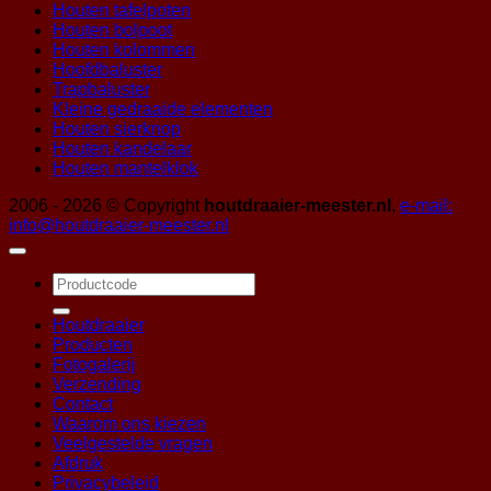
Houten tafelpoten
Houten bolpoot
Houten kolommen
Hoofdbaluster
Trapbaluster
Kleine gedraaide elementen
Houten sierknop
Houten kandelaar
Houten mantelklok
2006 - 2026 © Copyright
houtdraaier-meester.nl
,
e-mail:
info@houtdraaier-meester.nl
Zoeken
naar:
Houtdraaier
Producten
Fotogalerij
Verzending
Contact
Waarom ons kiezen
Veelgestelde vragen
Afdruk
Privacybeleid