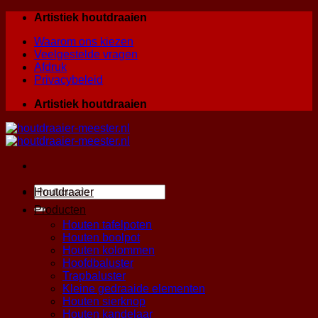
Skip
Artistiek houtdraaien
to
Waarom ons kiezen
content
Veelgestelde vragen
Afdruk
Privacybeleid
Artistiek houtdraaien
Zoeken
Houtdraaier
naar:
Producten
Houten tafelpoten
Houten boolpot
Houten kolommen
Hoofdbaluster
Trapbaluster
Kleine gedraaide elementen
Houten sierknop
Houten kandelaar