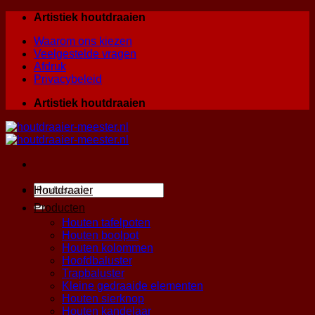
Skip
Artistiek houtdraaien
to
Waarom ons kiezen
content
Veelgestelde vragen
Afdruk
Privacybeleid
Artistiek houtdraaien
Zoeken
Houtdraaier
naar:
Producten
Houten tafelpoten
Houten boolpot
Houten kolommen
Hoofdbaluster
Trapbaluster
Kleine gedraaide elementen
Houten sierknop
Houten kandelaar