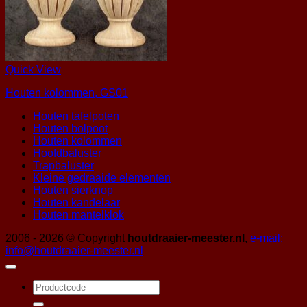
Quick View
Houten kolommen, GS01
Houten tafelpoten
Houten bolpoot
Houten kolommen
Hoofdbaluster
Trapbaluster
Kleine gedraaide elementen
Houten sierknop
Houten kandelaar
Houten mantelklok
2006 - 2026 © Copyright
houtdraaier-meester.nl
,
e-mail:
info@houtdraaier-meester.nl
Zoeken
naar: