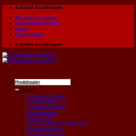
Skip
Artistiek houtdraaien
to
Waarom ons kiezen
content
Veelgestelde vragen
Afdruk
Privacybeleid
Artistiek houtdraaien
Zoeken
Houtdraaier
naar:
Producten
Houten tafelpoten
Houten boolpot
Houten kolommen
Hoofdbaluster
Trapbaluster
Kleine gedraaide elementen
Houten sierknop
Houten kandelaar