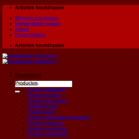
Skip
Artistiek houtdraaien
to
Waarom ons kiezen
content
Veelgestelde vragen
Afdruk
Privacybeleid
Artistiek houtdraaien
Houtdraaier
Zoeken
Producten
naar:
Houten tafelpoten
Houten boolpot
Houten kolommen
Hoofdbaluster
Trapbaluster
Kleine gedraaide elementen
Houten sierknop
Houten kandelaar
Houten mantelklok