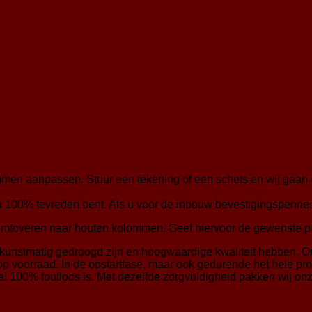
men aanpassen. Stuur een tekening of een schets en wij gaan
 u 100% tevreden bent. Als u voor de inbouw bevestigingspenne
omtoveren naar houten kolommen. Geef hiervoor de gewenste p
kunstmatig gedroogd zijn en hoogwaardige kwaliteit hebben. Om
 voorraad. In de opstartfase, maar ook gedurende het hele proc
val 100% foutloos is. Met dezelfde zorgvuldigheid pakken wij on