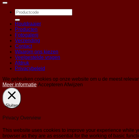
Zoeken
naar:
Houtdraaier
Producten
Fotogalerij
Verzending
Contact
Waarom ons kiezen
Veelgestelde vragen
Afdruk
Privacybeleid
We gebruiken cookies op onze website om u de meest relevan
Meer informatie
Accepteren
Afwijzen
Sluiten
Privacy Overview
This website uses cookies to improve your experience while yo
browser as they are as essential for the working of basic func