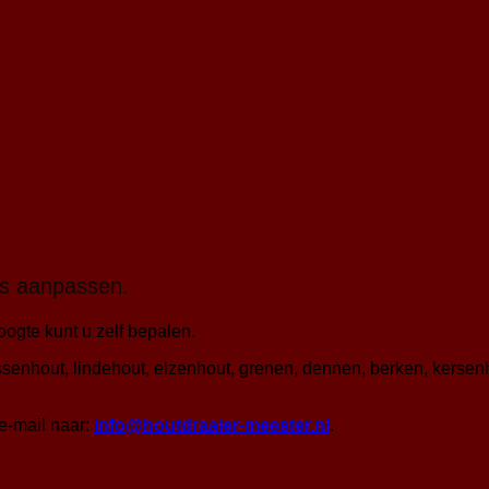
es aanpassen.
oogte kunt u zelf bepalen.
ssenhout, lindehout, elzenhout, grenen, dennen, berken, kerse
e-mail naar:
info@houtdraaier-meester.nl
.