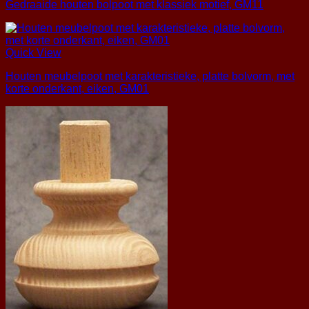
Gedraaide houten bolpoot met klassiek motief, GM11
Quick View
Houten meubelpoot met karakteristieke, platte bolvorm, met
korte onderkant, eiken, GM01