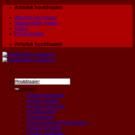
Skip
Artistiek houtdraaien
to
Waarom ons kiezen
content
Veelgestelde vragen
Afdruk
Privacybeleid
Artistiek houtdraaien
Zoeken
Houtdraaier
naar:
Producten
Houten tafelpoten
Houten boolpot
Houten kolommen
Hoofdbaluster
Trapbaluster
Kleine gedraaide elementen
Houten sierknop
Houten kandelaar