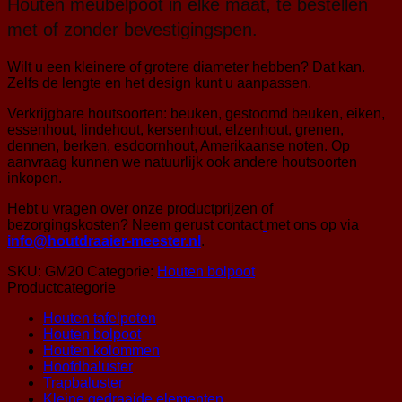
Houten meubelpoot in elke maat, te bestellen
met of zonder bevestigingspen.
Wilt u een kleinere of grotere diameter hebben? Dat kan.
Zelfs de lengte en het design kunt u aanpassen.
Verkrijgbare houtsoorten: beuken, gestoomd beuken, eiken,
essenhout, lindehout, kersenhout, elzenhout, grenen,
dennen, berken, esdoornhout, Amerikaanse noten. Op
aanvraag kunnen we natuurlijk ook andere houtsoorten
inkopen.
Hebt u vragen over onze productprijzen of
bezorgingskosten? Neem gerust contact
met ons op via
info@houtdraaier-meester.nl
.
SKU:
GM20
Categorie:
Houten bolpoot
Productcategorie
Houten tafelpoten
Houten bolpoot
Houten kolommen
Hoofdbaluster
Trapbaluster
Kleine gedraaide elementen