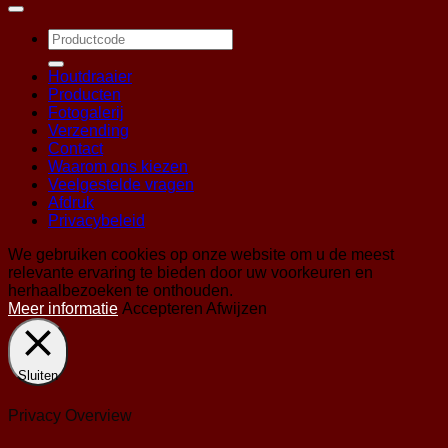
Zoeken
naar:
Houtdraaier
Producten
Fotogalerij
Verzending
Contact
Waarom ons kiezen
Veelgestelde vragen
Afdruk
Privacybeleid
We gebruiken cookies op onze website om u de meest
relevante ervaring te bieden door uw voorkeuren en
herhaalbezoeken te onthouden.
Meer informatie
Accepteren
Afwijzen
Sluiten
Privacy Overview