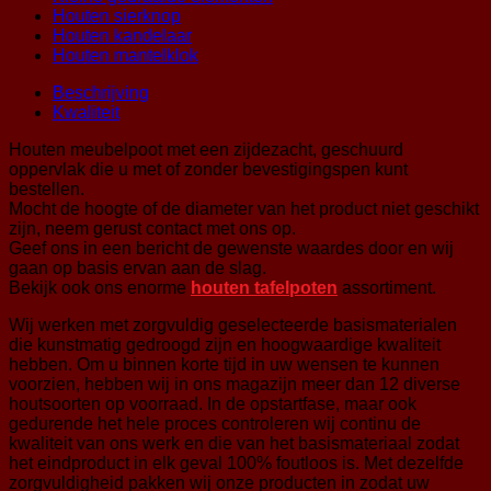
Houten sierknop
Houten kandelaar
Houten mantelklok
Beschrijving
Kwaliteit
Houten meubelpoot met een zijdezacht, geschuurd
oppervlak die u met of zonder bevestigingspen kunt
bestellen.
Mocht de hoogte of de diameter van het product niet geschikt
zijn, neem gerust contact met ons op.
Geef ons in een bericht de gewenste waardes door en wij
gaan op basis ervan aan de slag.
Bekijk ook ons enorme
houten tafelpoten
assortiment.
Wij werken met zorgvuldig geselecteerde basismaterialen
die kunstmatig gedroogd zijn en hoogwaardige kwaliteit
hebben. Om u binnen korte tijd in uw wensen te kunnen
voorzien, hebben wij in ons magazijn meer dan 12 diverse
houtsoorten op voorraad. In de opstartfase, maar ook
gedurende het hele proces controleren wij continu de
kwaliteit van ons werk en die van het basismateriaal zodat
het eindproduct in elk geval 100% foutloos is. Met dezelfde
zorgvuldigheid pakken wij onze producten in zodat uw