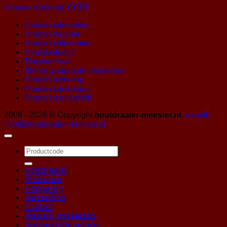
Houten sierknop, OC08
Houten tafelpoten
Houten bolpoot
Houten kolommen
Hoofdbaluster
Trapbaluster
Kleine gedraaide elementen
Houten sierknop
Houten kandelaar
Houten mantelklok
2006 - 2026 © Copyright
houtdraaier-meester.nl
,
e-mail:
info@houtdraaier-meester.nl
Zoeken
naar:
Houtdraaier
Producten
Fotogalerij
Verzending
Contact
Waarom ons kiezen
Veelgestelde vragen