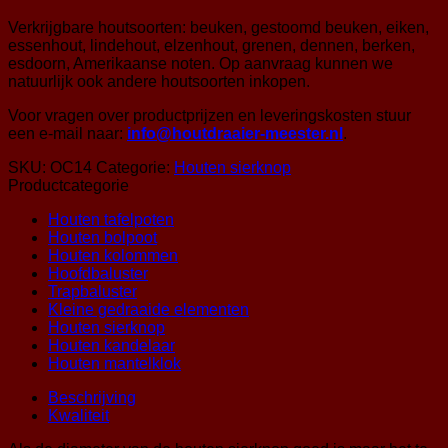
Verkrijgbare houtsoorten: beuken, gestoomd beuken, eiken,
essenhout, lindehout, elzenhout, grenen, dennen, berken,
esdoorn, Amerikaanse noten. Op aanvraag kunnen we
natuurlijk ook andere houtsoorten inkopen.
Voor vragen over productprijzen en leveringskosten stuur
een e-mail naar:
info@houtdraaier-meester.nl
.
SKU:
OC14
Categorie:
Houten sierknop
Productcategorie
Houten tafelpoten
Houten bolpoot
Houten kolommen
Hoofdbaluster
Trapbaluster
Kleine gedraaide elementen
Houten sierknop
Houten kandelaar
Houten mantelklok
Beschrijving
Kwaliteit