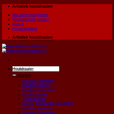
Skip
Artistiek houtdraaien
to
Waarom ons kiezen
content
Veelgestelde vragen
Afdruk
Privacybeleid
Artistiek houtdraaien
Zoeken
Houtdraaier
naar:
Producten
Houten tafelpoten
Houten boolpot
Houten kolommen
Hoofdbaluster
Trapbaluster
Kleine gedraaide elementen
Houten sierknop
Houten kandelaar