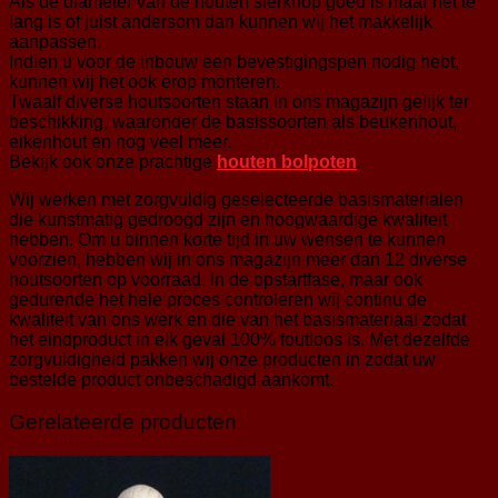
Als de diameter van de houten sierknop goed is maar het te
lang is of juist andersom dan kunnen wij het makkelijk
aanpassen.
Indien u voor de inbouw een bevestigingspen nodig hebt,
kunnen wij het ook erop monteren.
Twaalf diverse houtsoorten staan in ons magazijn gelijk ter
beschikking, waaronder de basissoorten als beukenhout,
eikenhout en nog veel meer.
Bekijk ook onze prachtige
houten bolpoten
.
Wij werken met zorgvuldig geselecteerde basismaterialen
die kunstmatig gedroogd zijn en hoogwaardige kwaliteit
hebben. Om u binnen korte tijd in uw wensen te kunnen
voorzien, hebben wij in ons magazijn meer dan 12 diverse
houtsoorten op voorraad. In de opstartfase, maar ook
gedurende het hele proces controleren wij continu de
kwaliteit van ons werk en die van het basismateriaal zodat
het eindproduct in elk geval 100% foutloos is. Met dezelfde
zorgvuldigheid pakken wij onze producten in zodat uw
bestelde product onbeschadigd aankomt.
Gerelateerde producten