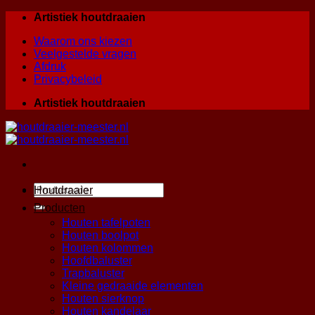
Skip
Artistiek houtdraaien
to
Waarom ons kiezen
content
Veelgestelde vragen
Afdruk
Privacybeleid
Artistiek houtdraaien
Zoeken
Houtdraaier
naar:
Producten
Houten tafelpoten
Houten boolpot
Houten kolommen
Hoofdbaluster
Trapbaluster
Kleine gedraaide elementen
Houten sierknop
Houten kandelaar