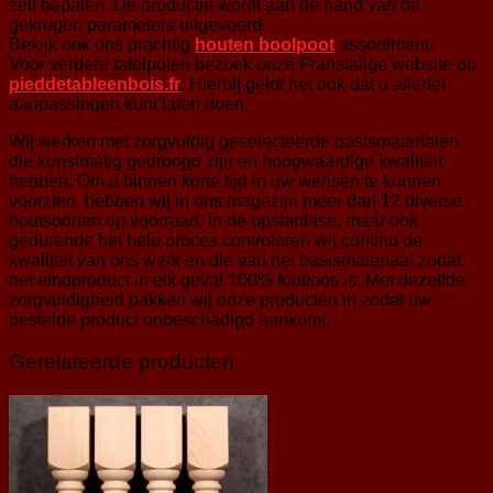
zelf bepalen. De productie wordt aan de hand van de
gekregen parameters uitgevoerd.
Bekijk ook ons prachtig
houten boolpoot
assortiment.
Voor verdere tafelpoten bezoek onze Franstalige website op
pieddetableenbois.fr
. Hierbij geldt het ook dat u allerlei
aanpassingen kunt laten doen.
Wij werken met zorgvuldig geselecteerde basismaterialen
die kunstmatig gedroogd zijn en hoogwaardige kwaliteit
hebben. Om u binnen korte tijd in uw wensen te kunnen
voorzien, hebben wij in ons magazijn meer dan 12 diverse
houtsoorten op voorraad. In de opstartfase, maar ook
gedurende het hele proces controleren wij continu de
kwaliteit van ons werk en die van het basismateriaal zodat
het eindproduct in elk geval 100% foutloos is. Met dezelfde
zorgvuldigheid pakken wij onze producten in zodat uw
bestelde product onbeschadigd aankomt.
Gerelateerde producten