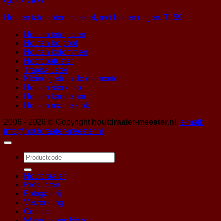
Quick View
Houten tafelpoten massief, met bol en ringen, TL59
Houten tafelpoten
Houten bolpoot
Houten kolommen
Hoofdbaluster
Trapbaluster
Kleine gedraaide elementen
Houten sierknop
Houten kandelaar
Houten mantelklok
2006 - 2026 © Copyright
houtdraaier-meester.nl
,
e-mail:
info@houtdraaier-meester.nl
Zoeken
naar:
Houtdraaier
Producten
Fotogalerij
Verzending
Contact
Waarom ons kiezen