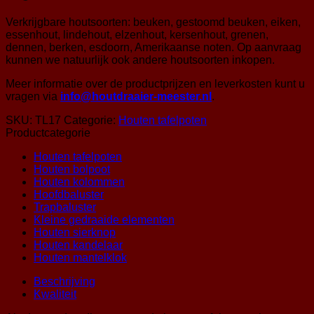
Verkrijgbare houtsoorten: beuken, gestoomd beuken, eiken,
essenhout, lindehout, elzenhout, kersenhout, grenen,
dennen, berken, esdoorn, Amerikaanse noten. Op aanvraag
kunnen we natuurlijk ook andere houtsoorten inkopen.
Meer informatie over de productprijzen en leverkosten kunt u
vragen via
info@houtdraaier-meester.nl
.
SKU:
TL17
Categorie:
Houten tafelpoten
Productcategorie
Houten tafelpoten
Houten bolpoot
Houten kolommen
Hoofdbaluster
Trapbaluster
Kleine gedraaide elementen
Houten sierknop
Houten kandelaar
Houten mantelklok
Beschrijving
Kwaliteit