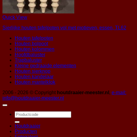
Quick View
Sierlijke houten tafelpoten vol met motieven, essen, TL62
Houten tafelpoten
Houten bolpoot
Houten kolommen
Hoofdbaluster
Trapbaluster
Kleine gedraaide elementen
Houten sierknop
Houten kandelaar
Houten mantelklok
2006 - 2026 © Copyright
houtdraaier-meester.nl
,
e-mail:
info@houtdraaier-meester.nl
Zoeken
naar:
Houtdraaier
Producten
Fotogalerij