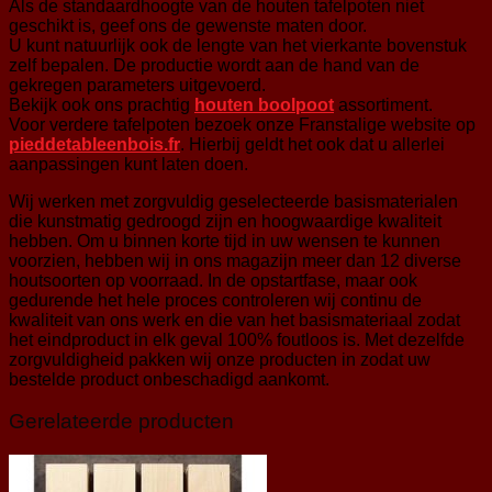
Als de standaardhoogte van de houten tafelpoten niet
geschikt is, geef ons de gewenste maten door.
U kunt natuurlijk ook de lengte van het vierkante bovenstuk
zelf bepalen. De productie wordt aan de hand van de
gekregen parameters uitgevoerd.
Bekijk ook ons prachtig
houten boolpoot
assortiment.
Voor verdere tafelpoten bezoek onze Franstalige website op
pieddetableenbois.fr
. Hierbij geldt het ook dat u allerlei
aanpassingen kunt laten doen.
Wij werken met zorgvuldig geselecteerde basismaterialen
die kunstmatig gedroogd zijn en hoogwaardige kwaliteit
hebben. Om u binnen korte tijd in uw wensen te kunnen
voorzien, hebben wij in ons magazijn meer dan 12 diverse
houtsoorten op voorraad. In de opstartfase, maar ook
gedurende het hele proces controleren wij continu de
kwaliteit van ons werk en die van het basismateriaal zodat
het eindproduct in elk geval 100% foutloos is. Met dezelfde
zorgvuldigheid pakken wij onze producten in zodat uw
bestelde product onbeschadigd aankomt.
Gerelateerde producten