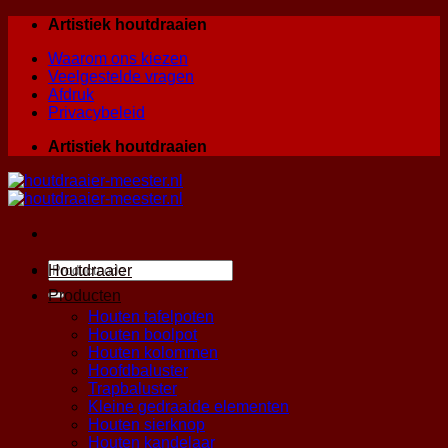
Skip
Artistiek houtdraaien
to
Waarom ons kiezen
content
Veelgestelde vragen
Afdruk
Privacybeleid
Artistiek houtdraaien
Zoeken
Houtdraaier
naar:
Producten
Houten tafelpoten
Houten boolpot
Houten kolommen
Hoofdbaluster
Trapbaluster
Kleine gedraaide elementen
Houten sierknop
Houten kandelaar