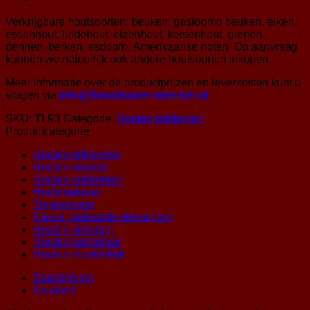
Verkrijgbare houtsoorten: beuken, gestoomd beuken, eiken,
essenhout, lindehout, elzenhout, kersenhout, grenen,
dennen, berken, esdoorn, Amerikaanse noten. Op aanvraag
kunnen we natuurlijk ook andere houtsoorten inkopen.
Meer informatie over de productprijzen en leverkosten kunt u
vragen via
info@houtdraaier-meester.nl
.
SKU:
TL93
Categorie:
Houten tafelpoten
Productcategorie
Houten tafelpoten
Houten bolpoot
Houten kolommen
Hoofdbaluster
Trapbaluster
Kleine gedraaide elementen
Houten sierknop
Houten kandelaar
Houten mantelklok
Beschrijving
Kwaliteit