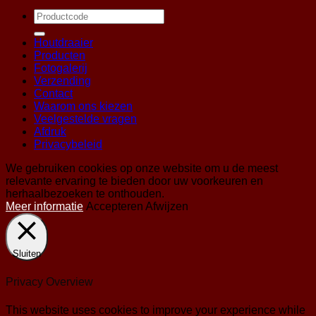
Zoeken
naar:
Houtdraaier
Producten
Fotogalerij
Verzending
Contact
Waarom ons kiezen
Veelgestelde vragen
Afdruk
Privacybeleid
We gebruiken cookies op onze website om u de meest
relevante ervaring te bieden door uw voorkeuren en
herhaalbezoeken te onthouden.
Meer informatie
Accepteren
Afwijzen
Sluiten
Privacy Overview
This website uses cookies to improve your experience while