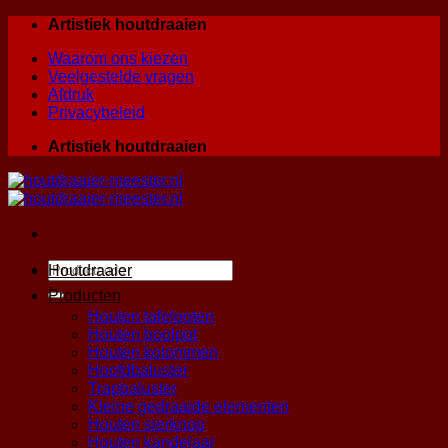
Skip
Artistiek houtdraaien
to
Waarom ons kiezen
content
Veelgestelde vragen
Afdruk
Privacybeleid
Artistiek houtdraaien
Zoeken
Houtdraaier
naar:
Producten
Houten tafelpoten
Houten boolpot
Houten kolommen
Hoofdbaluster
Trapbaluster
Kleine gedraaide elementen
Houten sierknop
Houten kandelaar