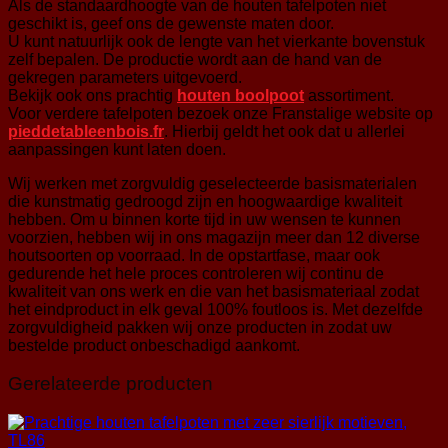
Als de standaardhoogte van de houten tafelpoten niet
geschikt is, geef ons de gewenste maten door.
U kunt natuurlijk ook de lengte van het vierkante bovenstuk
zelf bepalen. De productie wordt aan de hand van de
gekregen parameters uitgevoerd.
Bekijk ook ons prachtig
houten boolpoot
assortiment.
Voor verdere tafelpoten bezoek onze Franstalige website op
pieddetableenbois.fr
. Hierbij geldt het ook dat u allerlei
aanpassingen kunt laten doen.
Wij werken met zorgvuldig geselecteerde basismaterialen
die kunstmatig gedroogd zijn en hoogwaardige kwaliteit
hebben. Om u binnen korte tijd in uw wensen te kunnen
voorzien, hebben wij in ons magazijn meer dan 12 diverse
houtsoorten op voorraad. In de opstartfase, maar ook
gedurende het hele proces controleren wij continu de
kwaliteit van ons werk en die van het basismateriaal zodat
het eindproduct in elk geval 100% foutloos is. Met dezelfde
zorgvuldigheid pakken wij onze producten in zodat uw
bestelde product onbeschadigd aankomt.
Gerelateerde producten