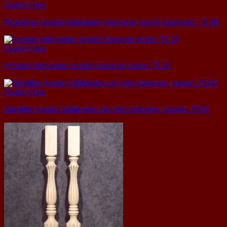
Quick View
Prachtige houten tafelpoten met zeer sierlijk motieven, TL86
Quick View
Houten tafelpoten zonder hoekige delen, TL18
Quick View
Sierlijke houten tafelpoten vol met motieven, essen, TL62