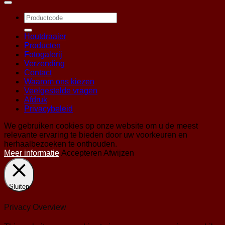
Zoeken
naar:
Houtdraaier
Producten
Fotogalerij
Verzending
Contact
Waarom ons kiezen
Veelgestelde vragen
Afdruk
Privacybeleid
We gebruiken cookies op onze website om u de meest
relevante ervaring te bieden door uw voorkeuren en
herhaalbezoeken te onthouden.
Meer informatie
Accepteren
Afwijzen
Sluiten
Privacy Overview