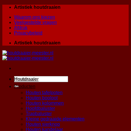
Skip
Artistiek houtdraaien
to
Waarom ons kiezen
content
Veelgestelde vragen
Afdruk
Privacybeleid
Artistiek houtdraaien
Zoeken
Houtdraaier
naar:
Producten
Houten tafelpoten
Houten boolpot
Houten kolommen
Hoofdbaluster
Trapbaluster
Kleine gedraaide elementen
Houten sierknop
Houten kandelaar