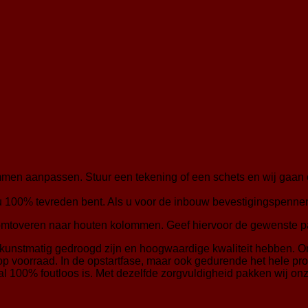
men aanpassen. Stuur een tekening of een schets en wij gaan
 u 100% tevreden bent. Als u voor de inbouw bevestigingspenne
omtoveren naar houten kolommen. Geef hiervoor de gewenste p
kunstmatig gedroogd zijn en hoogwaardige kwaliteit hebben. Om
 voorraad. In de opstartfase, maar ook gedurende het hele proc
val 100% foutloos is. Met dezelfde zorgvuldigheid pakken wij on