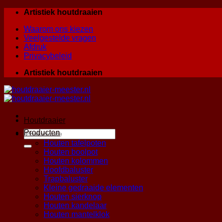
Skip
Artistiek houtdraaien
to
Waarom ons kiezen
content
Veelgestelde vragen
Afdruk
Privacybeleid
Artistiek houtdraaien
Houtdraaier
Zoeken
Producten
naar:
Houten tafelpoten
Houten boolpot
Houten kolommen
Hoofdbaluster
Trapbaluster
Kleine gedraaide elementen
Houten sierknop
Houten kandelaar
Houten mantelklok