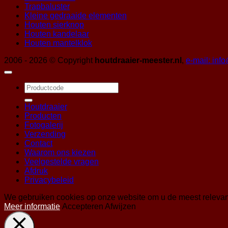
Trapbaluster
Kleine gedraaide elementen
Houten sierknop
Houten kandelaar
Houten mantelklok
2006 - 2026 © Copyright
houtdraaier-meester.nl
,
e-mail: inf
Zoeken
naar:
Houtdraaier
Producten
Fotogalerij
Verzending
Contact
Waarom ons kiezen
Veelgestelde vragen
Afdruk
Privacybeleid
We gebruiken cookies op onze website om u de meest relevan
Meer informatie
Accepteren
Afwijzen