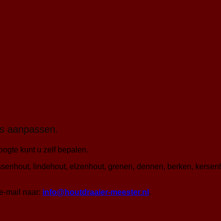
es aanpassen.
oogte kunt u zelf bepalen.
ssenhout, lindehout, elzenhout, grenen, dennen, berken, kerse
e-mail naar:
info@houtdraaier-meester.nl
.